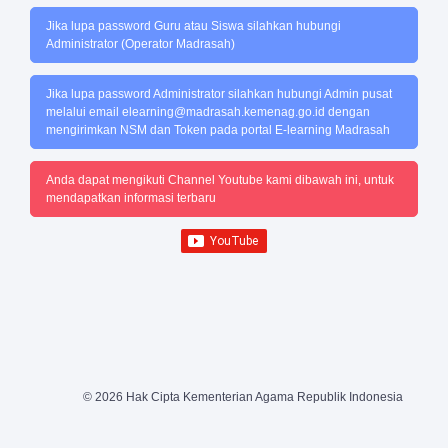
Jika lupa password Guru atau Siswa silahkan hubungi
Administrator (Operator Madrasah)
Jika lupa password Administrator silahkan hubungi Admin pusat
melalui email
elearning@madrasah.kemenag.go.id
dengan
mengirimkan NSM dan Token pada portal E-learning Madrasah
Anda dapat mengikuti Channel Youtube kami dibawah ini, untuk
mendapatkan informasi terbaru
© 2026 Hak Cipta Kementerian Agama Republik Indonesia